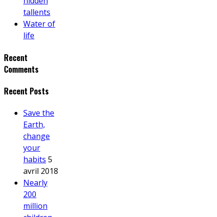
hidden
tallents
Water of
life
Recent
Comments
Recent Posts
Save the
Earth,
change
your
habits
5
avril 2018
Nearly
200
million