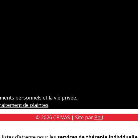
ments personnels et la vie privée.
raitement de plaintes
.
© 2026 CPIVAS | Site par
Phil
listes d’attente pour les
services de thérapie individuelle