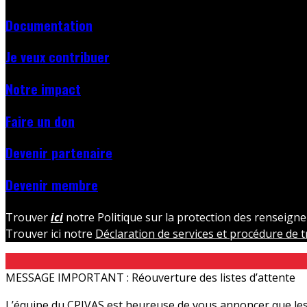
Documentation
Je veux contribuer
Notre impact
Faire un don
Devenir partenaire
Devenir membre
T
rouver
ici
notre Politique sur la protection des renseigne
Trouver ici notre
Déclaration de services et procédure de t
MESSAGE IMPORTANT : Réouverture des listes d’attente
L’équipe du CPIVAS est heureuse de vous annoncer que les 