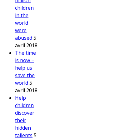
million
children
in the
world
were
abused
5
avril 2018
The time
is now –
help us
save the
world
5
avril 2018
Help
children
discover
their
hidden
tallents
5