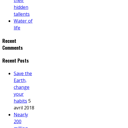
their
hidden
tallents
Water of
life
Recent
Comments
Recent Posts
Save the
Earth,
change
your
habits
5
avril 2018
Nearly
200