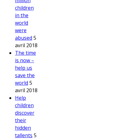
million
children
in the
world
were
abused
5
avril 2018
The time
is now –
help us
save the
world
5
avril 2018
Help
children
discover
their
hidden
tallents
5