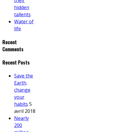
their
hidden
tallents
Water of
life
Recent
Comments
Recent Posts
Save the
Earth,
change
your
habits
5
avril 2018
Nearly
200