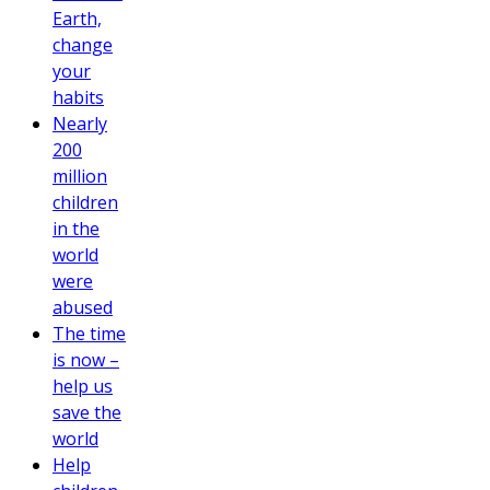
Earth,
change
your
habits
Nearly
200
million
children
in the
world
were
abused
The time
is now –
help us
save the
world
Help