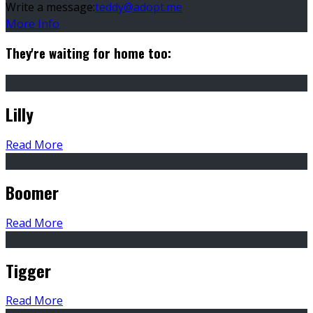
Write a message:
teddy@adopt.me
More Info
They're waiting for home too:
Lilly
Read More
Boomer
Read More
Tigger
Read More