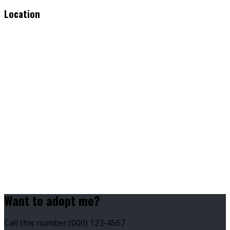
Location
Want to adopt me?
Call this number:
(000) 123-4567